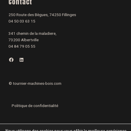
Contact
250 Route des Bègues, 74250 Fillinges
04 50 03 63 15
341 chemin de la maladiere,
73200 Albertville
04 84 79 05 55
F
L
a
i
c
n
e
k
b
e
o
d
o
i
©
tournier-machines-bois.com
k
n
Politique de confidentialité
Mentions légales