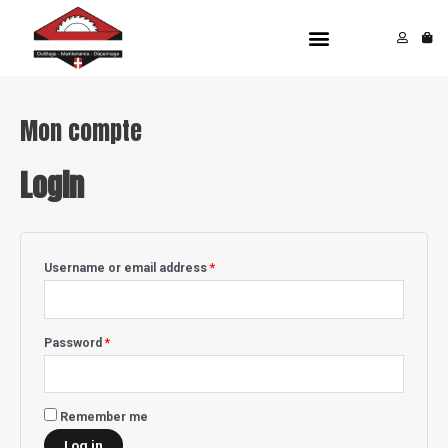
Aller
Menu
au
contenu
Mon compte
Login
Username or email address
*
Password
*
Remember me
Log in