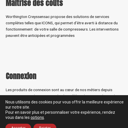
Maîtrise des coûts
Worthington Creyssensac propose des solutions de services
complètes telles que ICONS, qui permet d’être averti à distance du
fonctionnement de votre salle de compresseurs. Les interventions
peuvent être anticipées et programmées
Connexion
Les produits de connexion sont au cœur de nos métiers depuis
1978. Le raccord prevoS1 est le plus célèbre des raccords rapides
Nous utilisons des cookies pour vous offrir la meilleure expérience
de sécurité pour l’air comprimé. Breveté, et mondialement reconnu
sur notre site.
pour son concept innovant, il permet une connexion et une
Pour en savoir plus et personnaliser votre expérience, rendez
déconnexion en un seul geste. Le bouton à une impulsion garantit
vous dans les
options
.
également la sécurité de l’utilisateur et la protection de son
environnement de travail. La gamme prevoS1 se décline en différents