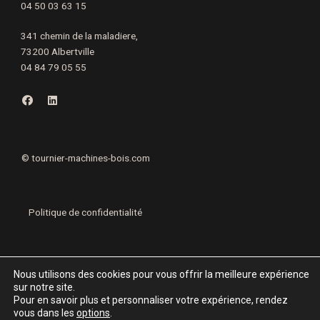
04 50 03 63 15
341 chemin de la maladiere,
73200 Albertville
04 84 79 05 55
F
L
a
i
c
n
e
k
b
e
o
d
o
i
©
tournier-machines-bois.com
k
n
Politique de confidentialité
Mentions légales
Nous utilisons des cookies pour vous offrir la meilleure expérience
sur notre site.
Pour en savoir plus et personnaliser votre expérience, rendez
vous dans les
options
.