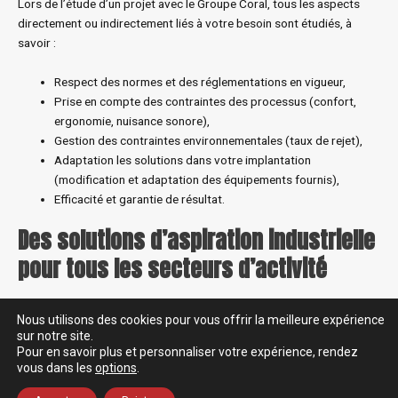
Lors de l’étude d’un projet avec le Groupe Coral, tous les aspects
directement ou indirectement liés à votre besoin sont étudiés, à
savoir :
Respect des normes et des réglementations en vigueur,
Prise en compte des contraintes des processus (confort,
ergonomie, nuisance sonore),
Gestion des contraintes environnementales (taux de rejet),
Adaptation les solutions dans votre implantation
(modification et adaptation des équipements fournis),
Efficacité et garantie de résultat.
Des solutions d’aspiration industrielle
pour tous les secteurs d’activité
Les études ont montré qu’un lieu de travail mal ventilé peut mettre en
Nous utilisons des cookies pour vous offrir la meilleure expérience
danger les personnes qui y travaillent. C’est pourquoi nous avons
sur notre site.
développé des solutions adaptées à tous secteurs (tel qu’un
Pour en savoir plus et personnaliser votre expérience, rendez
vous dans les
options
.
aspirateur de copeaux professionnel, un aspirateur de fumée pour
l’industrie électronique ou encore un aspirateur industriel de gaz