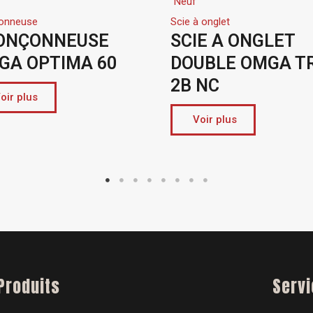
Neuf
Centre usinage
Scie à onglet
Centre usinage
SCIE A ONGLET
CNC – Cent
DOUBLE OMGA TR
d’usinage
2B NC
MORBIDELL
NESTING
Voir plus
Voir plus
Produits
Serv