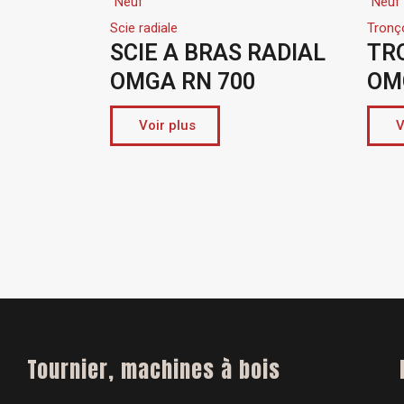
Neuf
Tronçonneuse
BRAS RADIAL
TRONÇONNEUSE
N 700
OMGA OPTIMA 60
Voir plus
Tournier, machines à bois