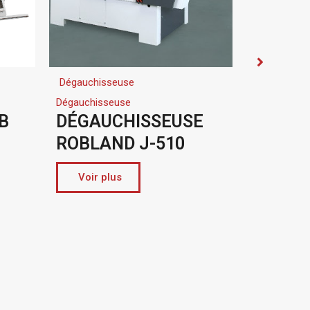
Neuf
Scie à panneaux
SSEUSE
Scie Panneau
J-510
Verticale Striebig
COMPACT
Voir plus