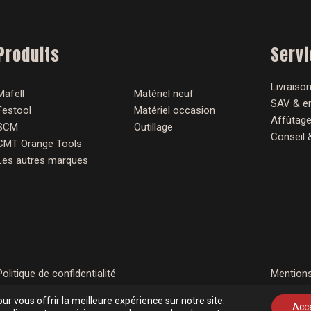
Produits
Serv
Livraison
Mafell
Matériel neuf
SAV & en
Festool
Matériel occasion
Affûtage
SCM
Outillage
Conseil 
CMT Orange Tools
Les autres marques
Politique de confidentialité
Mentions
ur vous offrir la meilleure expérience sur notre site.
Acc