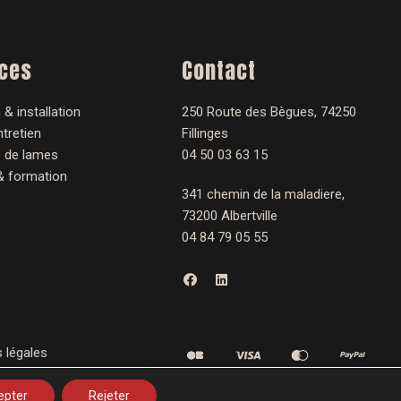
ices
Contact
 & installation
250 Route des Bègues, 74250
tretien
Fillinges
 de lames
04 50 03 63 15
& formation
341 chemin de la maladiere,
73200 Albertville
04 84 79 05 55
F
L
a
i
c
n
e
k
b
e
o
d
o
i
 légales
k
n
epter
Rejeter