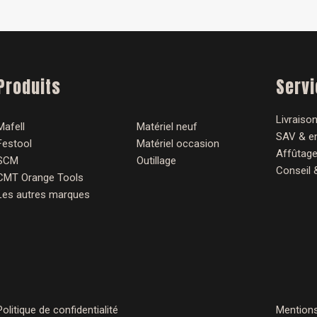
Produits
Serv
Livraison
Mafell
Matériel neuf
SAV & en
Festool
Matériel occasion
Affûtage
SCM
Outillage
Conseil 
CMT Orange Tools
Les autres marques
Politique de confidentialité
Mentions