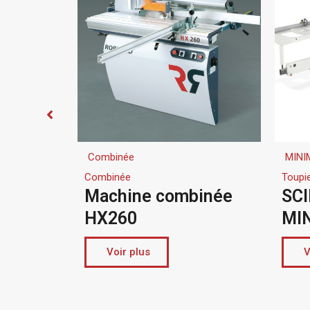
MINIMAX
Toupie scie
 combinée
SCIE-TOUPIE SCM
MINIMAX ST 3C
Voir plus