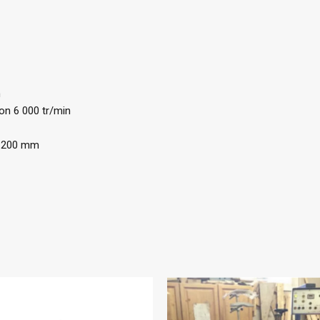
m
ron 6 000 tr/min
 1200 mm