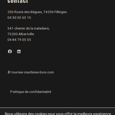
Contact
250 Route des Bègues, 74250 Fillinges
04 50 03 63 15
341 chemin de la maladiere,
73200 Albertville
04 84 79 05 55
F
L
a
i
c
n
e
k
b
e
o
d
o
i
©
tournier-machines-bois.com
k
n
Politique de confidentialité
Mentions légales
Nous utilisons des cookies pour vous offrir la meilleure expérience