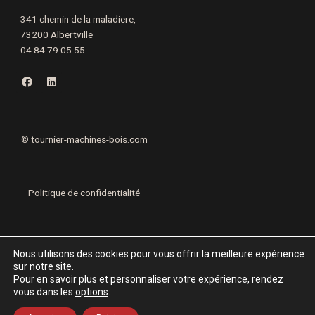
341 chemin de la maladiere,
73200 Albertville
04 84 79 05 55
F
L
a
i
c
n
e
k
b
e
o
d
o
i
©
tournier-machines-bois.com
k
n
Politique de confidentialité
Mentions légales
Nous utilisons des cookies pour vous offrir la meilleure expérience
sur notre site.
Pour en savoir plus et personnaliser votre expérience, rendez
vous dans les
options
.