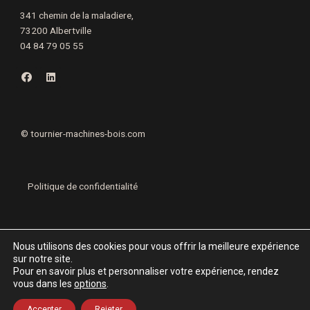
341 chemin de la maladiere,
73200 Albertville
04 84 79 05 55
F
L
a
i
c
n
e
k
b
e
o
d
o
i
©
tournier-machines-bois.com
k
n
Politique de confidentialité
Mentions légales
Nous utilisons des cookies pour vous offrir la meilleure expérience
sur notre site.
Pour en savoir plus et personnaliser votre expérience, rendez
vous dans les
options
.
Accepter
Rejeter