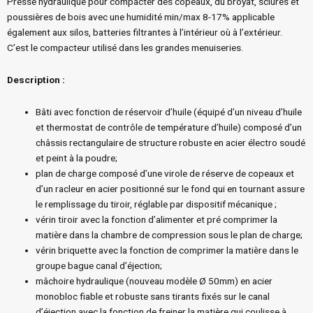
Presse hydraulique pour compacter des copeaux, du broyat, sciures et
poussières de bois avec une humidité min/max 8-17% applicable
également aux silos, batteries filtrantes à l’intérieur où à l’extérieur.
C’est le compacteur utilisé dans les grandes menuiseries.
Description :
Bâti avec fonction de réservoir d’huile (équipé d’un niveau d’huile
et thermostat de contrôle de température d’huile) composé d’un
châssis rectangulaire de structure robuste en acier électro soudé
et peint à la poudre;
plan de charge composé d’une virole de réserve de copeaux et
d’un racleur en acier positionné sur le fond qui en tournant assure
le remplissage du tiroir, réglable par dispositif mécanique ;
vérin tiroir avec la fonction d’alimenter et pré comprimer la
matière dans la chambre de compression sous le plan de charge;
vérin briquette avec la fonction de comprimer la matière dans le
groupe bague canal d’éjection;
mâchoire hydraulique (nouveau modèle Ø 50mm) en acier
monobloc fiable et robuste sans tirants fixés sur le canal
d’éjection avec la fonction de freiner la matière qui coulisse à