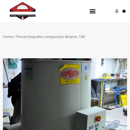
Aller
Menu
au
contenu
Home
/ Presse briquette compacteur dinamic 140