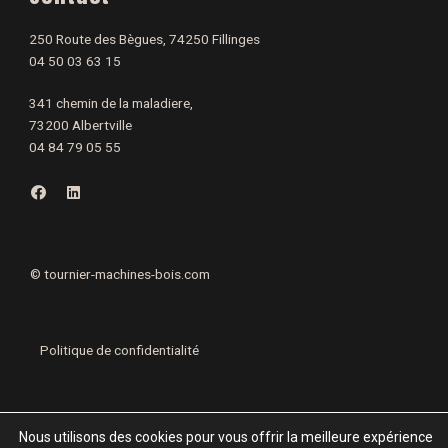
250 Route des Bègues, 74250 Fillinges
04 50 03 63 15
341 chemin de la maladiere,
73200 Albertville
04 84 79 05 55
F
L
a
i
c
n
e
k
b
e
o
d
o
i
©
tournier-machines-bois.com
k
n
Politique de confidentialité
Mentions légales
Nous utilisons des cookies pour vous offrir la meilleure expérience