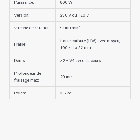
Puissance:
800 W
Version:
230 V ou 120 V
Vitesse de rotation:
9‘000 minˉ¹
fraise carbure (HW) avec moyeu,
Fraise:
100 x 4 x 22 mm
Dents:
Z2 + V4 avec traceurs
Profondeur de
20 mm
fraisage max:
Poids:
3.5 kg