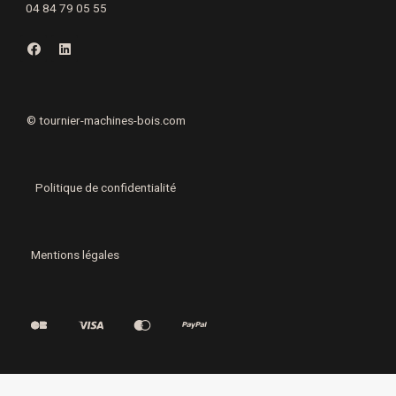
04 84 79 05 55
F
L
a
i
c
n
e
k
b
e
o
d
o
i
©
tournier-machines-bois.com
k
n
Politique de confidentialité
Mentions légales