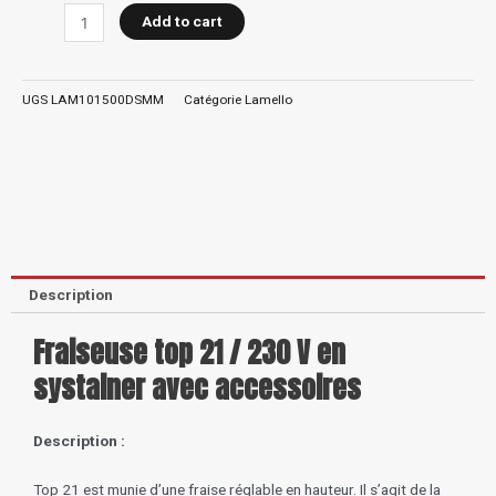
21,230
Add to cart
V
en
systainer
UGS
LAM101500DSMM
Catégorie
Lamello
avec
accessoires
quantity
Description
Fraiseuse top 21 / 230 V en
systainer avec accessoires
Description :
Top 21 est munie d’une fraise réglable en hauteur. Il s’agit de la