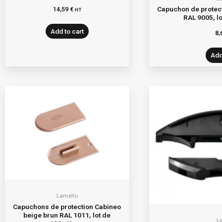
Capuchon de protect
14,59
€
HT
RAL 9005, l
Add to cart
8,
Add
Lamello
Capuchons de protection Cabineo
beige brun RAL 1011, lot de
L