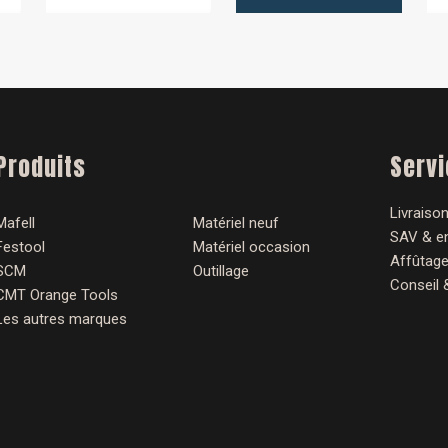
Produits
Serv
Livraison
Mafell
Matériel neuf
SAV & en
Festool
Matériel occasion
Affûtage
SCM
Outillage
Conseil 
CMT Orange Tools
Les autres marques