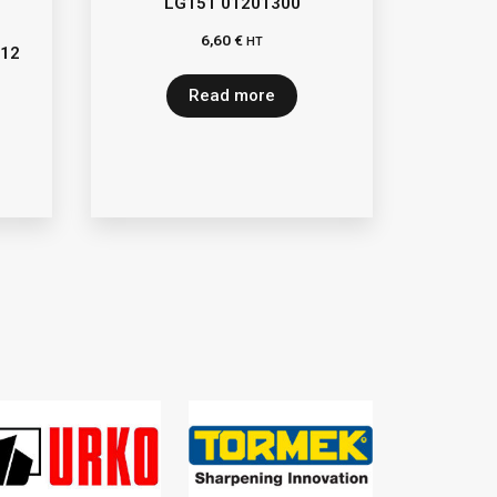
LG151 01201300
6,60
€
HT
D12
Read more