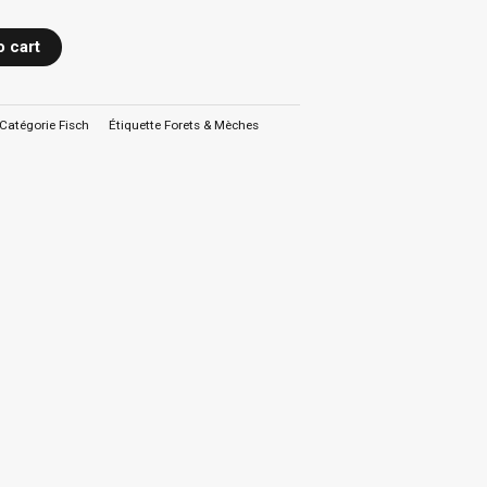
o cart
Catégorie
Fisch
Étiquette
Forets & Mèches