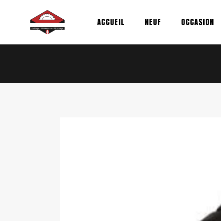
Aller
au
ACCUEIL
NEUF
OCCASION
contenu