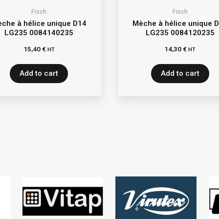
Fisch
Fisch
che à hélice unique D14
Mèche à hélice unique 
LG235 0084140235
LG235 0084120235
15,40
€
14,30
€
HT
HT
Add to cart
Add to cart