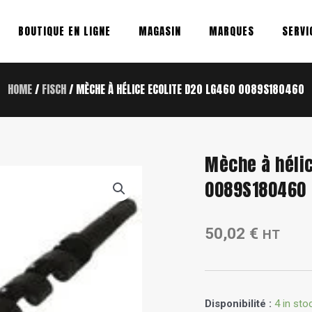
BOUTIQUE EN LIGNE
MAGASIN
MARQUES
SERVI
HOME
/
FISCH
/ MÈCHE À HÉLICE ECOLITE D20 LG460 0089S180460
Mèche à hélic
0089S180460
50,02
€
HT
Mèche
Disponibilité :
4 in sto