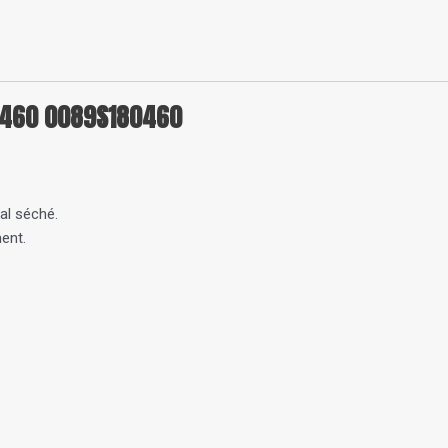
LG460 0089S180460
al séché.
ent.