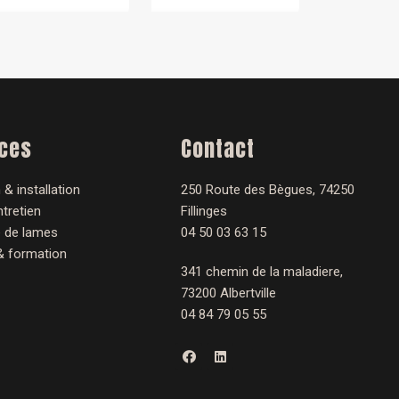
ices
Contact
 & installation
250 Route des Bègues, 74250
tretien
Fillinges
 de lames
04 50 03 63 15
& formation
341 chemin de la maladiere,
73200 Albertville
04 84 79 05 55
F
L
a
i
c
n
e
k