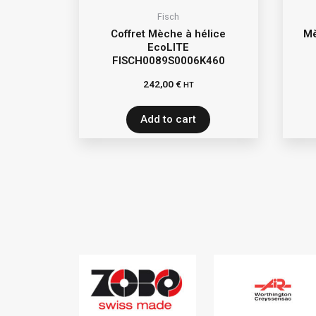
Fisch
Coffret Mèche à hélice
Mè
EcoLITE
FISCH0089S0006K460
242,00
€
HT
Add to cart