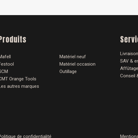
Produits
Serv
Livraison
Mafell
Matériel neuf
SAV & en
Festool
Matériel occasion
Affûtage
SCM
Outillage
Conseil 
CMT Orange Tools
Les autres marques
Politique de confidentialité
Mentions