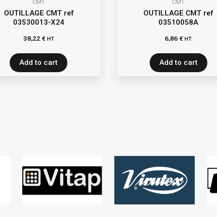
CMT
CMT
OUTILLAGE CMT ref
OUTILLAGE CMT ref
03530013-X24
03510058A
38,22
€
6,86
€
HT
HT
Add to cart
Add to cart