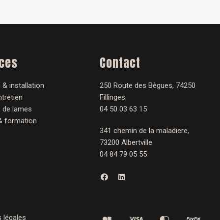
ices
Contact
 & installation
250 Route des Bègues, 74250
tretien
Fillinges
 de lames
04 50 03 63 15
& formation
341 chemin de la maladiere,
73200 Albertville
04 84 79 05 55
F
L
a
i
c
n
e
k
b
e
o
d
o
i
 légales