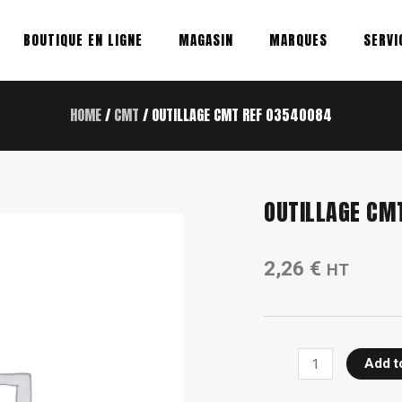
BOUTIQUE EN LIGNE
MAGASIN
MARQUES
SERVI
HOME
/
CMT
/ OUTILLAGE CMT REF 03540084
OUTILLAGE CM
2,26
€
HT
OUTILLAGE
Add t
CMT
ref