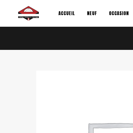
Aller
au
ACCUEIL
NEUF
OCCASION
contenu