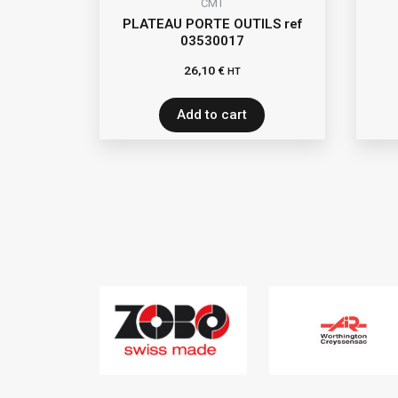
CMT
PLATEAU PORTE OUTILS ref
03530017
26,10
€
HT
Add to cart