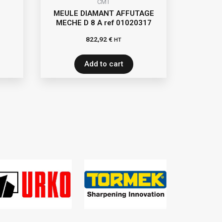
CMT
MEULE DIAMANT AFFUTAGE
MECHE D 8 A ref 01020317
822,92
€
HT
Add to cart