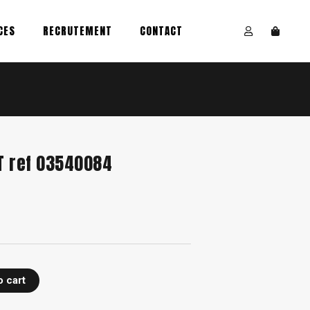
CES
RECRUTEMENT
CONTACT
T ref 03540084
o cart