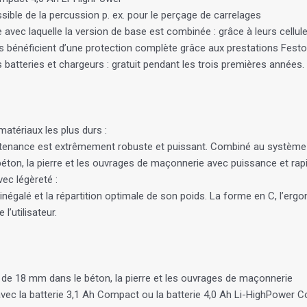
ible de la percussion p. ex. pour le perçage de carrelages
e avec laquelle la version de base est combinée : grâce à leurs cell
es bénéficient d’une protection complète grâce aux prestations Festoo
es batteries et chargeurs : gratuit pendant les trois premières années.
atériaux les plus durs :
enance est extrêmement robuste et puissant. Combiné au système d
ton, la pierre et les ouvrages de maçonnerie avec puissance et rapi
vec légèreté :
négalé et la répartition optimale de son poids. La forme en C, l’er
l’utilisateur.
r de 18 mm dans le béton, la pierre et les ouvrages de maçonnerie
vec la batterie 3,1 Ah Compact ou la batterie 4,0 Ah Li-HighPower Co