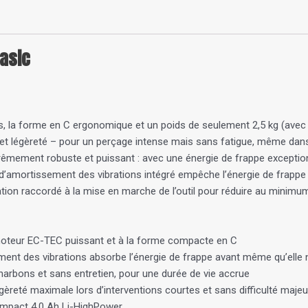
Basic
, la forme en C ergonomique et un poids de seulement 2,5 kg (avec 
et légèreté – pour un perçage intense mais sans fatigue, même dans
mement robuste et puissant : avec une énergie de frappe exceptionn
d’amortissement des vibrations intégré empêche l’énergie de frappe d
ion raccordé à la mise en marche de l’outil pour réduire au minim
 moteur EC-TEC puissant et à la forme compacte en C
ment des vibrations absorbe l’énergie de frappe avant même qu’elle n
rbons et sans entretien, pour une durée de vie accrue
gèreté maximale lors d’interventions courtes et sans difficulté maje
ompact 4,0 Ah Li-HighPower