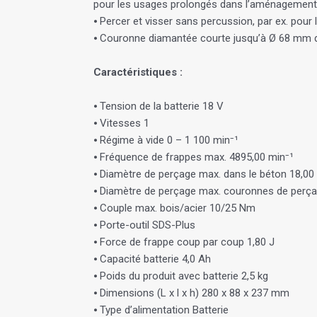
pour les usages prolongés dans l’aménagement i
⦁ Percer et visser sans percussion, par ex. pou
⦁ Couronne diamantée courte jusqu’à Ø 68 mm da
Caractéristiques :
⦁ Tension de la batterie 18 V
⦁ Vitesses 1
⦁ Régime à vide 0 – 1 100 min⁻¹
⦁ Fréquence de frappes max. 4895,00 min⁻¹
⦁ Diamètre de perçage max. dans le béton 18,0
⦁ Diamètre de perçage max. couronnes de perç
⦁ Couple max. bois/acier 10/25 Nm
⦁ Porte-outil SDS-Plus
⦁ Force de frappe coup par coup 1,80 J
⦁ Capacité batterie 4,0 Ah
⦁ Poids du produit avec batterie 2,5 kg
⦁ Dimensions (L x l x h) 280 x 88 x 237 mm
⦁ Type d’alimentation Batterie