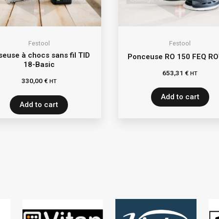
Festool
Festool
seuse à chocs sans fil TID
Ponceuse RO 150 FEQ R
18-Basic
653,31
€
HT
330,00
€
HT
Add to cart
Add to cart