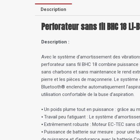
Description
Perforateur sans fil BHC 18 Li-
Description :
Avec le système d’amortissement des vibrations
perforateur sans fil BHC 18 combine puissance 
sans charbons et sans maintenance le rend extrê
pierre et les pièces de maçonnerie. Le système 
Bluetooth® enclenche automatiquement l’aspirat
utilisation confortable de la buse d’aspiration.
⦁ Un poids plume tout en puissance : grâce au
⦁ Travail peu fatiguant : Le système d’amortisse
⦁ Extrêmement robuste : Moteur EC-TEC sans cha
⦁ Puissance de batterie sur mesure : pour une lé
de puissance et d’endurance avec la batterie C