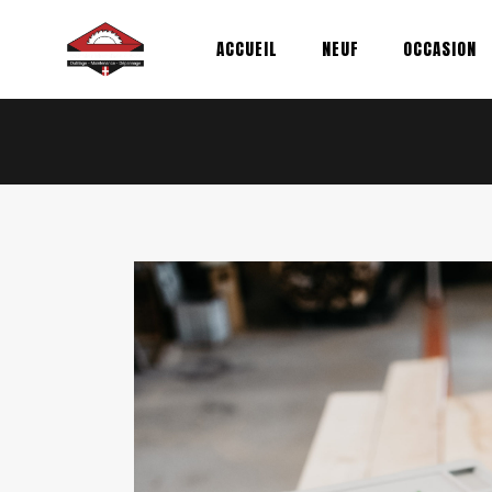
Aller
au
ACCUEIL
NEUF
OCCASION
contenu