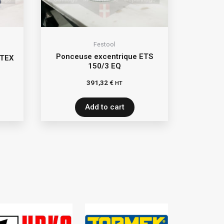
Festool
Ponceuse excentrique ETS
OTEX
150/3 EQ
391,32
€
HT
Add to cart