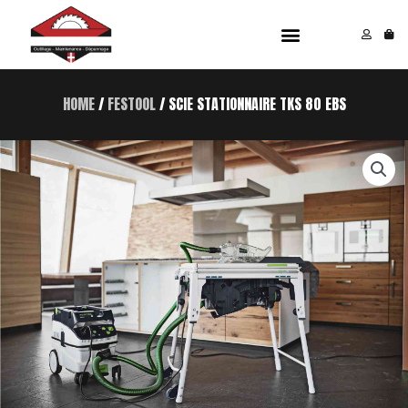
Aller
Menu
au
contenu
HOME
/
FESTOOL
/ SCIE STATIONNAIRE TKS 80 EBS