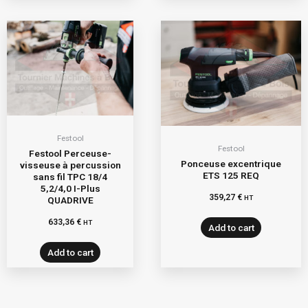
Festool
Festool
Festool Perceuse-
Ponceuse excentrique
visseuse à percussion
ETS 125 REQ
sans fil TPC 18/4
5,2/4,0 I-Plus
359,27
€
HT
QUADRIVE
633,36
€
HT
Add to cart
Add to cart