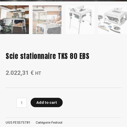
Scie stationnaire TKS 80 EBS
2.022,31
€
HT
Scie
Add to cart
stationnaire
TKS
80
UGS
FES575781
Catégorie
Festool
EBS