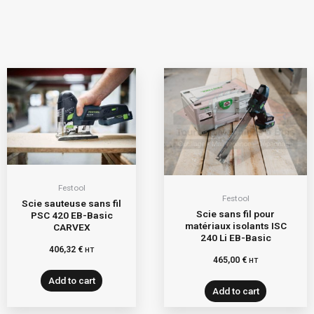
Festool
Festool
Scie sauteuse sans fil
Scie sans fil pour
PSC 420 EB-Basic
matériaux isolants ISC
CARVEX
240 Li EB-Basic
406,32
€
HT
465,00
€
HT
Add to cart
Add to cart