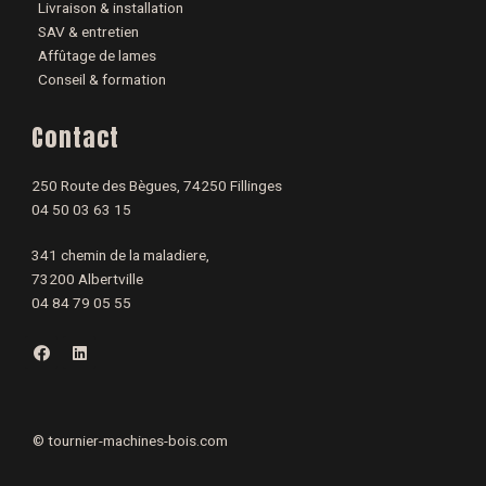
Livraison & installation
SAV & entretien
Affûtage de lames
Conseil & formation
Contact
250 Route des Bègues, 74250 Fillinges
04 50 03 63 15
341 chemin de la maladiere,
73200 Albertville
04 84 79 05 55
F
L
a
i
c
n
e
k
b
e
o
d
o
i
©
tournier-machines-bois.com
k
n