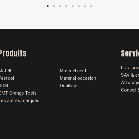
Produits
Serv
Livraison
Mafell
Matériel neuf
SAV & en
Festool
Matériel occasion
Affûtage
SCM
Outillage
Conseil 
CMT Orange Tools
Les autres marques