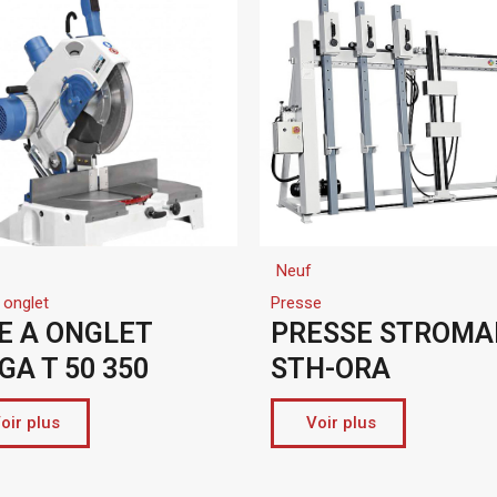
Neuf
 onglet
Presse
IE A ONGLET
PRESSE STROMA
A T 50 350
STH-ORA
oir plus
Voir plus