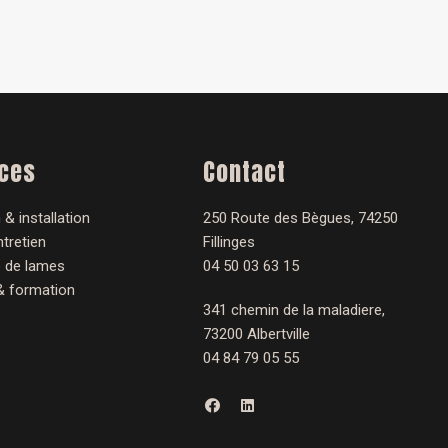
ices
Contact
 & installation
250 Route des Bègues, 74250
tretien
Fillinges
 de lames
04 50 03 63 15
& formation
341 chemin de la maladiere,
73200 Albertville
04 84 79 05 55
F
L
a
i
c
n
e
k