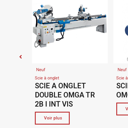
Neuf
Neuf
Scie à onglet
Scie à
uettes
SCIE A ONGLET
SC
DOUBLE OMGA TR
OMG
2B I INT VIS
V
Voir plus