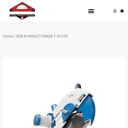
Aller
Menu
au
contenu
Home
/ SCIE A ONGLET OMGA T 53 370