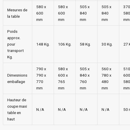
580 x
580 x
505 x
505 x
370
Mesures de
600
600
840
840
58
la table
mm
mm
mm
mm
mm
Poids
approx.
pour
148 Kg.
106 Kg.
58 Kg.
30 Kg.
27 
transport
Kg.
790 x
580 x
505 x
560 x
510
Dimesnions
790 x
600 x
840 x
780 x
600
emballage
770
765
760
480
58
mm
mm
mm
mm
mm
Hauteur de
coupe maxi
N /A
N /A
N /A
N /A
50
table en
haut