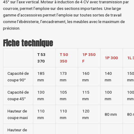
45° sur l’axe vertical. Moteur à induction de 4 CV avec transmission par
courroie, permet l’emploie sur des sections importantes. Une large
gamme d’accessoires permet l’emploie sur toutes sortes de travail
comme l’ébénisterie, l’encadrement, les meubles avec le maximum de
précision.
Fiche technique
T 53
T 50
1P 350
1P 300
1L 
370
350
F
Capacité de
185
173
160
140
15
coupe 90°
mm
mm
mm
mm
mm
Capacité de
130
105
115
100
10
coupe 45°
mm
mm
mm
mm
mm
Hauteur de
110
110
120
80 mm
80
coupe maxi
mm
mm
mm
Hauteur de