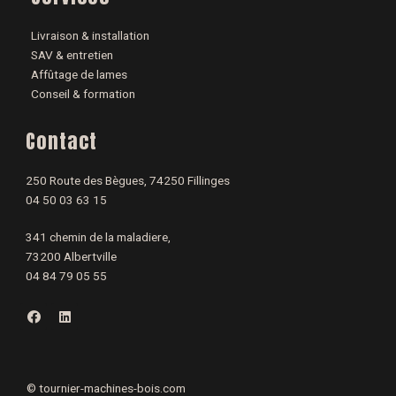
Livraison & installation
SAV & entretien
Affûtage de lames
Conseil & formation
Contact
250 Route des Bègues, 74250 Fillinges
04 50 03 63 15
341 chemin de la maladiere,
73200 Albertville
04 84 79 05 55
F
L
a
i
c
n
e
k
b
e
o
d
o
i
©
tournier-machines-bois.com