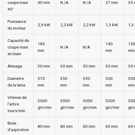
coupe maxi
40 mm
N /A
N /A
27 mm
35
45°
Puissance
2,9 kW
2,2 kW
2,2 kW
1,3 kW
1,3
du moteur
Capacité de
185
140
15
coupe maxi
N /A
N/A
mm
mm
mm
en biais
Alesage
30 mm
30 mm
30 mm
30 mm
30
Diametre
370
350
350
300
30
de la lame
mm
mm
mm
mm
mm
Vitesse de
3000
3000
3000
3000
30
l’arbre
giri/min
giri/min
giri/min
giri/min
giri
tours/min
Buse
80 mm
80 mm
60 mm
60 mm
60
d’aspiration