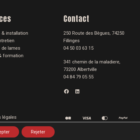
ices
Contact
 & installation
250 Route des Bègues, 74250
tretien
Fillinges
 de lames
04 50 03 63 15
& formation
341 chemin de la maladiere,
73200 Albertville
04 84 79 05 55
F
L
a
i
c
n
e
k
b
e
o
d
o
i
 légales
k
n
epter
Rejeter