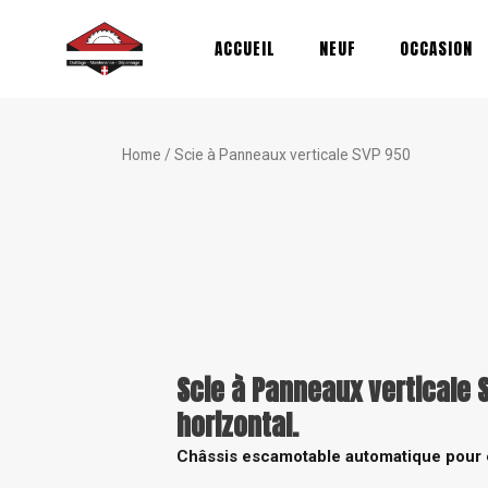
Aller
au
ACCUEIL
NEUF
OCCASION
contenu
Home
/ Scie à Panneaux verticale SVP 950
Scie à Panneaux verticale 
horizontal.
Châssis escamotable automatique pour év