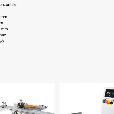
orizontale.
0 mm
mm
00 mm
0 mm
kw)