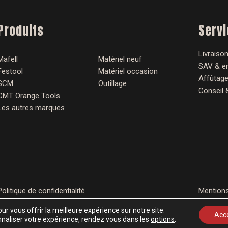
Produits
Serv
Livraison
Mafell
Matériel neuf
SAV & en
Festool
Matériel occasion
Affûtage
SCM
Outillage
Conseil 
CMT Orange Tools
Les autres marques
Politique de confidentialité
Mentions
ur vous offrir la meilleure expérience sur notre site.
Acc
nnaliser votre expérience, rendez vous dans les
options
.