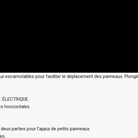
ux escamotables pour faciliter le déplacement des panneaux. Plongé
: ÉLECTRIQUE.
s horizontales.
deux parties pour l’appui de petits panneaux.
es.