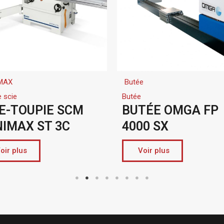
MAX
Butée
 scie
Butée
IE-TOUPIE SCM
BUTÉE OMGA FP
NIMAX ST 3C
4000 SX
oir plus
Voir plus