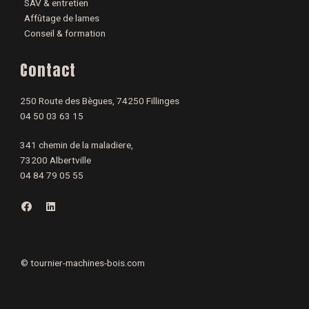
SAV & entretien
Affûtage de lames
Conseil & formation
Contact
250 Route des Bègues, 74250 Fillinges
04 50 03 63 15
341 chemin de la maladiere,
73200 Albertville
04 84 79 05 55
F
L
a
i
c
n
e
k
b
e
o
d
o
i
©
tournier-machines-bois.com
k
n