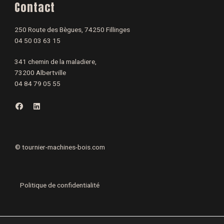
Contact
250 Route des Bègues, 74250 Fillinges
04 50 03 63 15
341 chemin de la maladiere,
73200 Albertville
04 84 79 05 55
F
L
a
i
c
n
e
k
b
e
o
d
o
i
©
tournier-machines-bois.com
k
n
Politique de confidentialité
Mentions légales