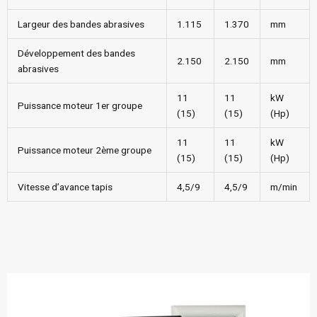
Largeur des bandes abrasives
1.115
1.370
mm
Développement des bandes
2.150
2.150
mm
abrasives
11
11
kW
Puissance moteur 1er groupe
(15)
(15)
(Hp)
11
11
kW
Puissance moteur 2ème groupe
(15)
(15)
(Hp)
Vitesse d’avance tapis
4,5/9
4,5/9
m/min