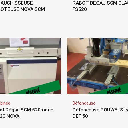
AUCHISSEUSE –
RABOT DEGAU SCM CLA
BOTEUSE NOVA SCM
FS520
binée
Défonceuse
ot Dégau SCM 520mm –
Défonceuse POUWELS t
20 NOVA
DEF 50