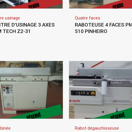
re usinage
Quatre faces
TRE D’USINAGE 3 AXES
RABOTEUSE 4 FACES P
 TECH Z2-31
510 PINHEIRO
binée
Rabot dégauchisseuse