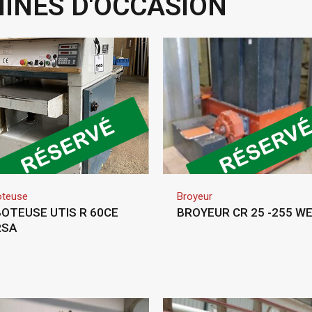
INES D'OCCASION
oteuse
Broyeur
OTEUSE UTIS R 60CE
BROYEUR CR 25 -255 WE
RSA