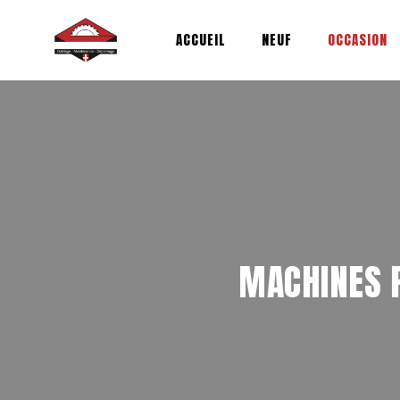
Aller
au
ACCUEIL
NEUF
OCCASION
contenu
MACHINES P