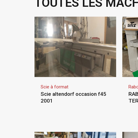
TOUTES LES MACH
Scie à format
Rab
Scie altendorf occasion f45
RAB
2001
TE