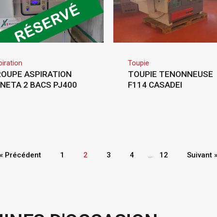
iration
Toupie
OUPE ASPIRATION
TOUPIE TENONNEUSE
NETA 2 BACS PJ400
F114 CASADEI
« Précédent
1
2
3
4
…
12
Suivant 