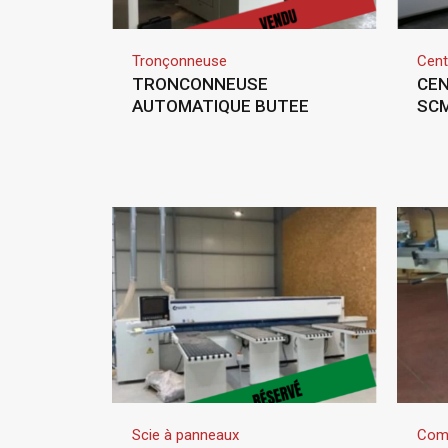
Tronçonneuse
Cent
TRONCONNEUSE
CEN
AUTOMATIQUE BUTEE
SCM
Scie à panneaux
Com