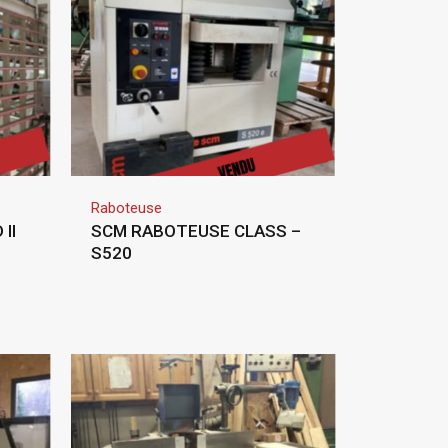
Raboteuse
II
SCM RABOTEUSE CLASS –
S520