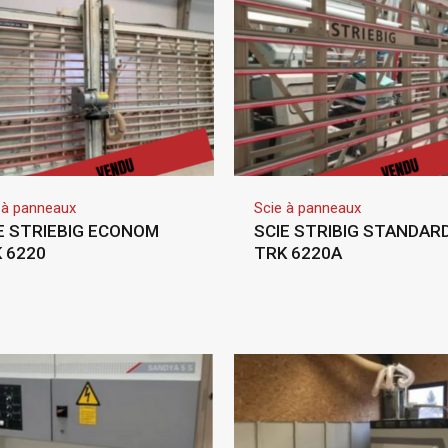
 à panneaux
Scie à panneaux
E STRIEBIG ECONOM
SCIE STRIBIG STANDARD 
 6220
TRK 6220A