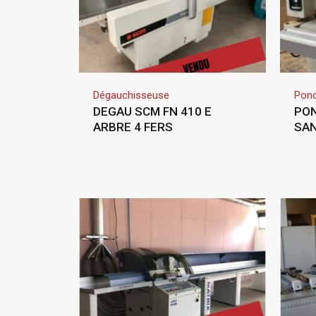
Dégauchisseuse
Ponc
DEGAU SCM FN 410 E
PON
ARBRE 4 FERS
SAN