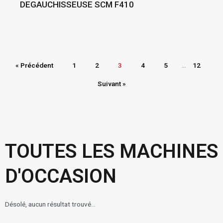
DEGAUCHISSEUSE SCM F410
« Précédent
1
2
3
4
5
…
12
Suivant »
TOUTES LES MACHINES
D'OCCASION
Désolé, aucun résultat trouvé...